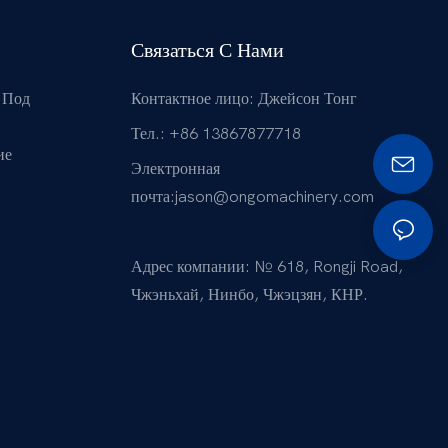
Связаться С Нами
 Под
Контактное лицо: Джейсон Тонг
Тел.: +86 13867877718
ие
Электронная
почта:
jason@ongomachinery.com
Адрес компании: № 618, Rongji Road,
Чжэньхай, Нинбо, Чжэцзян, КНР.