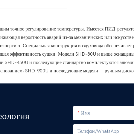
щим точное регулирование температуры. Имеется ПИД-регулято
снижающая вероятность аварий из-за механических или искусст
роэнергию. Специальная конструкция воздуховода обеспечивает 
овышая эффективность сушки. Модели SHD-80U и выше оснащен
ели SHD-450U и последующие стандартно комплектуются алюми
нованием, SHD-900U и последующие модели — ручным дисков
еология
Имя
Телефон/WhatsApp