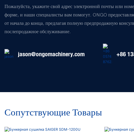
Пожалуйста, укажите свой адрес электронной почты или номе
форме, и наши специалисты вам помогут. ONGO предоставл
от начала до конца, предлагая полную предпродажную консу
послепродажное обслуживание.
jason@ongomachinery.com
+86 13
Сопутствующие Товары