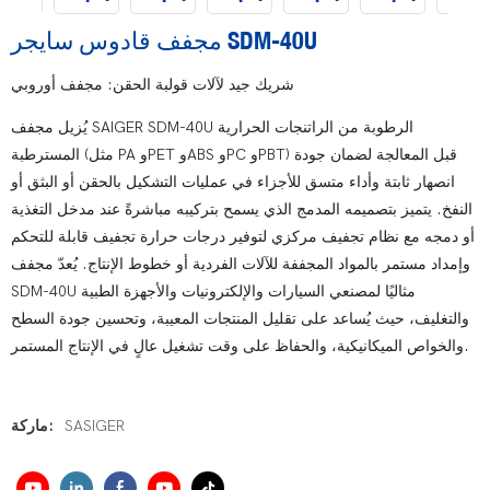
مجفف قادوس سايجر SDM-40U
شريك جيد لآلات قولبة الحقن: مجفف أوروبي
يُزيل مجفف SAIGER SDM-40U الرطوبة من الراتنجات الحرارية
المسترطبة (مثل PA وPET وABS وPC وPBT) قبل المعالجة لضمان جودة
انصهار ثابتة وأداء متسق للأجزاء في عمليات التشكيل بالحقن أو البثق أو
النفخ. يتميز بتصميمه المدمج الذي يسمح بتركيبه مباشرةً عند مدخل التغذية
أو دمجه مع نظام تجفيف مركزي لتوفير درجات حرارة تجفيف قابلة للتحكم
وإمداد مستمر بالمواد المجففة للآلات الفردية أو خطوط الإنتاج. يُعدّ مجفف
SDM-40U مثاليًا لمصنعي السيارات والإلكترونيات والأجهزة الطبية
والتغليف، حيث يُساعد على تقليل المنتجات المعيبة، وتحسين جودة السطح
والخواص الميكانيكية، والحفاظ على وقت تشغيل عالٍ في الإنتاج المستمر.
SASIGER
ماركة: