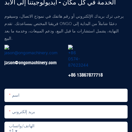
الخدمة في كل مكان - أيديولوجيتنا إلى الأبد
يرجى ترك بريدك الإلكتروني أو رقم هاتفك في نموذج الاتصال، وسيقوم
فريقنا المختص بمساعدتك. تقدم ONGO دعمًا شاملاً من البداية إلى
النهاية، يشمل استشارات ما قبل البيع، ودعم المبيعات، وخدمة ما بعد
البيع.
jason@ongomachinery.com
+86 13867877718
اسم
بريد إلكتروني
الهاتف/واتساب
+1