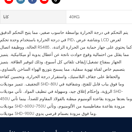
40KG
كابا
يتم التحكم في درجة الحرارة بواسطة حاسوب صغير، مما يتيح التحكم الدقيق
في درجة الحرارة باستخدام وحدة تحكم PID، وشاشة عرض LCD لعرض
الحالة، ووظيفة اتصال RS485. كما يحتوي على جهاز حماية من الحرارة الزائدة،
مما يقلل من احتمالية وقوع حوادث ناتجة عن أعطال يدوية أو ميكانيكية. يتميز
الجهاز بمفتاح تشغيل/إيقاف تلقائي كل أسبوع، وذلك لتوفير الطاقة. يتميز
بتصميم خاص لقناة تهوية سفلية، مما يسمح بتوزيع الهواء الساخن بالتساوي،
والحفاظ على جفاف البلاستيك، واستقرار درجة الحرارة، وتحسين كفاءة
التجفيف. تتميز موديلات SHD-80U وما فوق بباب قابل للفتح، وشفافية في
الرؤية، وإحكام إغلاق جيد، وسهولة في تنظيف المواد. تأتي موديلات SHD-
450U وما بعدها مزودة بقاعدة ألومنيوم مبطنة بالفولاذ المقاوم للصدأ، بينما تأتي
موديلات SHD-600U-750U مزودة بقاعدة مغناطيسية من الألومنيوم، وتأتي
موديلات SHD-900U وما فوق مزودة بصمام قرصي يدوي.