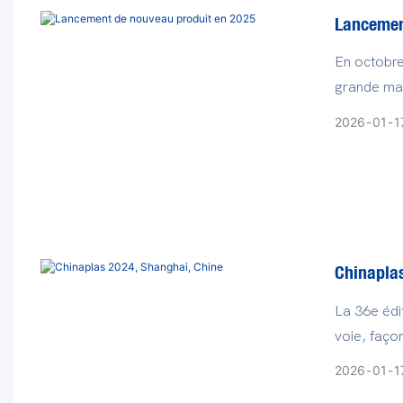
Lancemen
En octobre
grande mac
ND2300JD,
2026
01
1
Chinapla
La 36e édi
voie, faço
l'innovatio
2026
01
1
exposition