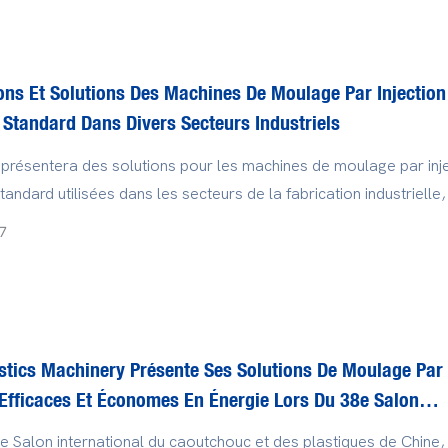
lastique standard déterminent directement la qualité et l'efficacit
ons Et Solutions Des Machines De Moulage Par Injection
 Standard Dans Divers Secteurs Industriels
e présentera des solutions pour les machines de moulage par inj
tandard utilisées dans les secteurs de la fabrication industrielle,
le, de l'électroménager et de l'emballage, et analysera comme
7
er l'équipement approprié.
stics Machinery Présente Ses Solutions De Moulage Par
 Efficaces Et Économes En Énergie Lors Du 38e Salon
onal Du Caoutchouc Et Des Plastiques De Chine, ChinaPl
e Salon international du caoutchouc et des plastiques de Chine,