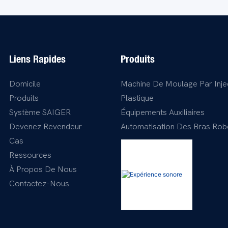
Liens Rapides
Produits
Domicile
Machine De Moulage Par Inje
Produits
Plastique
Système SAIGER
Équipements Auxiliaires
Devenez Revendeur
Automatisation Des Bras Rob
Cas
Ressources
À Propos De Nous
Contactez-Nous