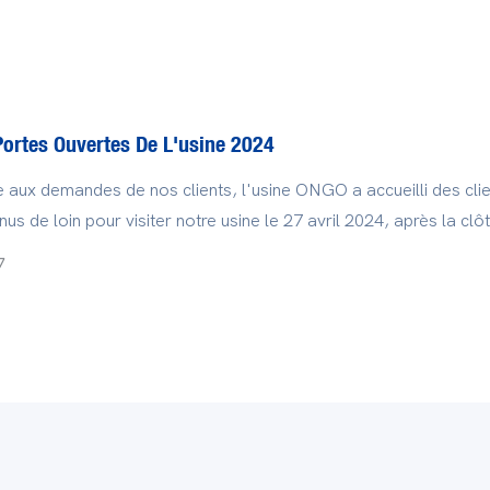
le a présenté une vaste gamme de machines et d'équipements, t
s à injecter, des extrudeuses et des moules, ainsi que des mati
et des matériaux auxiliaires comme les bioplastiques et les mat
. L'événement a attiré plus de 4 000 exposants internationaux.
ortes Ouvertes De L'usine 2024
 aux demandes de nos clients, l'usine ONGO a accueilli des cli
nus de loin pour visiter notre usine le 27 avril 2024, après la clô
rnational du caoutchouc et des plastiques de Shanghai.
7