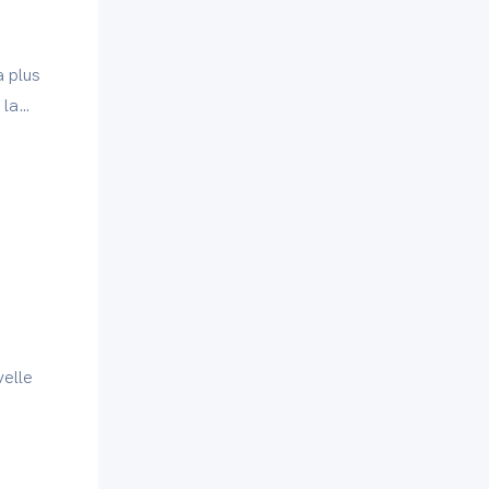
a plus
 la
velle
 et des
0 mètres