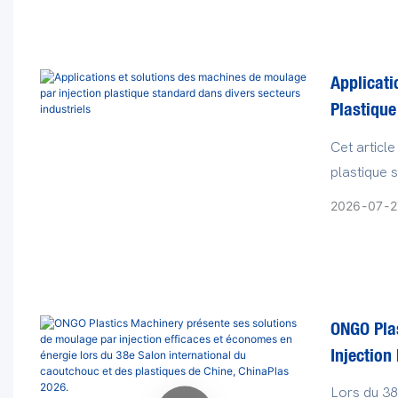
injection p
Applicati
Plastique
Cet articl
plastique s
l'automobi
2026
07
2
sélectionn
ONGO Pla
Injection
Internati
Lors du 38