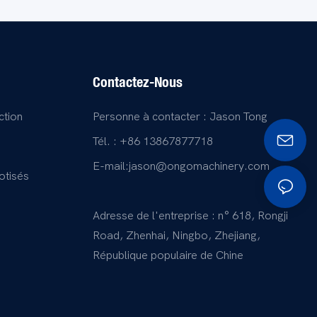
Contactez-Nous
ction
Personne à contacter : Jason Tong
Tél. : +86 13867877718
E-mail:
jason@ongomachinery.com
otisés
Adresse de l'entreprise : n° 618, Rongji
Road, Zhenhai, Ningbo, Zhejiang,
République populaire de Chine