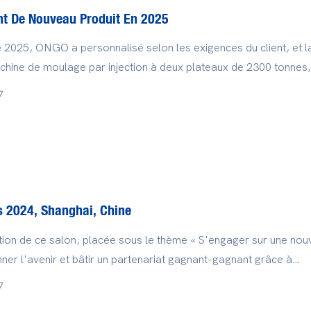
t De Nouveau Produit En 2025
 2025, ONGO a personnalisé selon les exigences du client, et l
hine de moulage par injection à deux plateaux de 2300 tonnes,
 conçue indépendamment par notre société, est née.
7
s 2024, Shanghai, Chine
tion de ce salon, placée sous le thème « S'engager sur une nou
nner l'avenir et bâtir un partenariat gagnant-gagnant grâce à
n », s'est tenue du 23 au 26 avril au Centre national des congrès
7
s de Shanghai. Avec une surface d'exposition de plus de 380 00