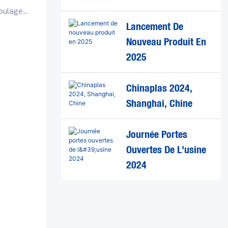
oulage
Lancement De
La presse
Nouveau Produit En
de
 600
2025
JD se
Chinaplas 2024,
s. Ne
Shanghai, Chine
tes qui
Journée Portes
Ouvertes De L'usine
2024