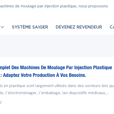
machines de moulage par injection plastique, nous proposons
SYSTÈME SAIGER
DEVENEZ REVENDEUR
C
mplet Des Machines De Moulage Par Injection Plastique
: Adaptez Votre Production À Vos Besoins.
ts en plastique sont largement utilisés dans des secteurs tels qu
le, l'électroménager, l'emballage, les dispositifs médicaux,
 et les biens de consommation courante.. En tant qu'équipement
7
à la fabrication de produits en plastique, les machines de moula