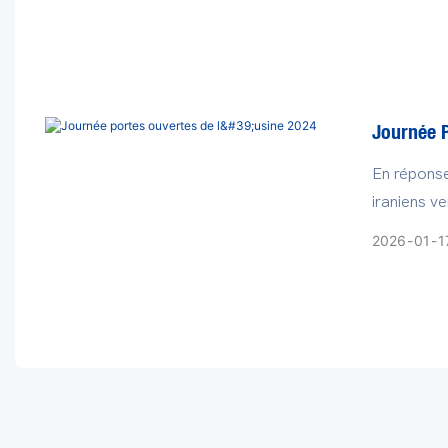
carrés, el
des presse
premières 
composites
Journée P
En réponse
iraniens ve
Salon inte
2026
01
1