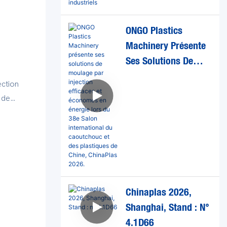
é.
Standard Dans
Divers Secteurs
ONGO Plastics
Industriels
Machinery Présente
Ses Solutions De
Moulage Par
ection
Injection Efficaces Et
 de
Économes En
nt
Énergie Lors Du 38e
Salon International
Du Caoutchouc Et
Des Plastiques De
Chine, ChinaPlas
Chinaplas 2026,
2026.
Shanghai, Stand : N°
as
4.1D66