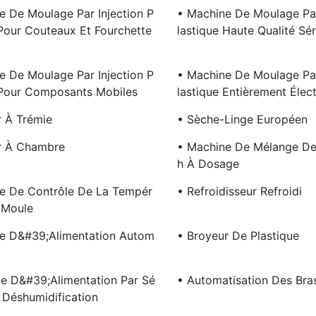
e De Moulage Par Injection P
• Machine De Moulage Par
 Pour Couteaux Et Fourchette
Lastique Haute Qualité Sér
e De Moulage Par Injection P
• Machine De Moulage Par
 Pour Composants Mobiles
Lastique Entièrement Élec
r À Trémie
• Sèche-Linge Européen
r À Chambre
• Machine De Mélange De
H À Dosage
e De Contrôle De La Tempér
• Refroidisseur Refroidi
 Moule
e D&#39;alimentation Autom
• Broyeur De Plastique
e D&#39;alimentation Par Sé
• Automatisation Des Bra
 Déshumidification