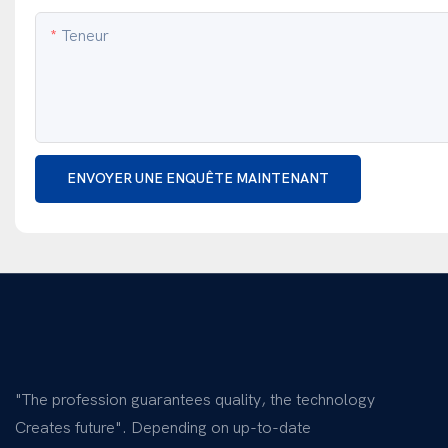
Teneur
ENVOYER UNE ENQUÊTE MAINTENANT
"The profession guarantees quality, the technology
Creates future". Depending on up-to-date